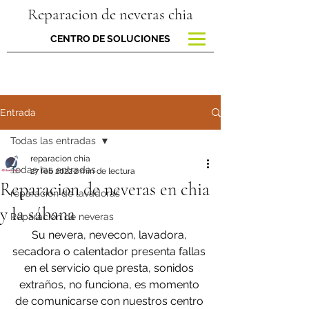
Reparacion de neveras chia
CENTRO DE SOLUCIONES
Entrada
Todas las entradas
reparacion chia
Todas las entradas
27 feb 2022
2 min de lectura
Reparacion de neveras en chia
reparacion de lavadoras
y la sábana
Reparación de neveras
Su nevera, nevecon, lavadora, 
secadora o calentador presenta fallas 
en el servicio que presta, sonidos 
extraños, no funciona, es momento 
de comunicarse con nuestros centro 