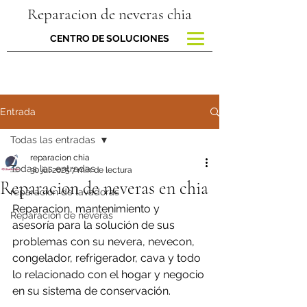
Reparacion de neveras chia
CENTRO DE SOLUCIONES
Entrada
Todas las entradas
reparacion chia
Todas las entradas
30 jul 2025
7 min de lectura
Reparacion de neveras en chia
reparacion de lavadoras
Reparacion, mantenimiento y 
Reparación de neveras
asesoría para la solución de sus 
problemas con su nevera, nevecon, 
congelador, refrigerador, cava y todo 
lo relacionado con el hogar y negocio 
en su sistema de conservación.