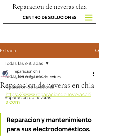
Reparacion de neveras chia
CENTRO DE SOLUCIONES
Entrada
Todas las entradas
reparacion chia
Todas las entradas
25 oct 2023
1 min de lectura
Reparacion de neveras en chia
reparacion de lavadoras
https://www.reparaciondeneveraschi
Reparación de neveras
a.com
Reparacion y mantenimiento 
para sus electrodomésticos.