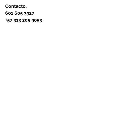
Contacto.
601 605 3927
+57 313 205 9053
Dirección.
Carrera 14 # 16 - 60 local 1.
Chia, Cundinamarca, Colombia.
Atendemos de lunes a sábado.
Horario.
Lunes a viernes. 
8:00 AM a 5:00 PM.
Sábados. 
8:00 AM a 2:00 PM.
Comuníquese ahora para poder 
brindarle una solución pronta. 
AB Servicio Técnico su 
centro de soluciones.