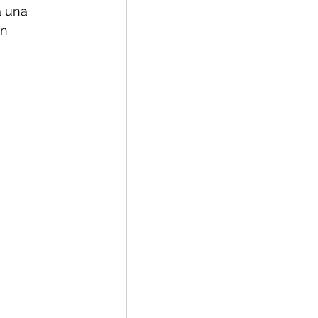
a una 
n 