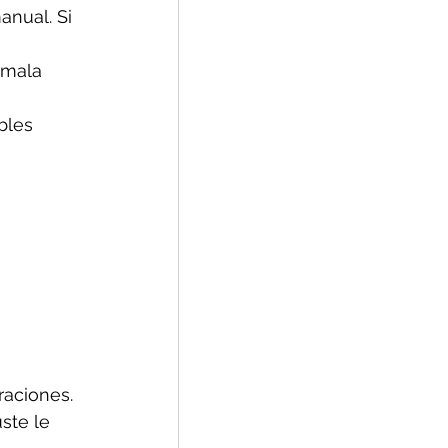
nual. Si 
 mala 
bles 
aciones. 
ste le 