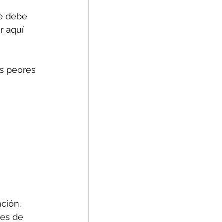
se debe 
 aquí 
as peores 
ción.
res de 