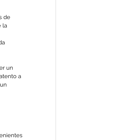
s de 
 la 
da 
er un 
atento a 
 un 
 
enientes 