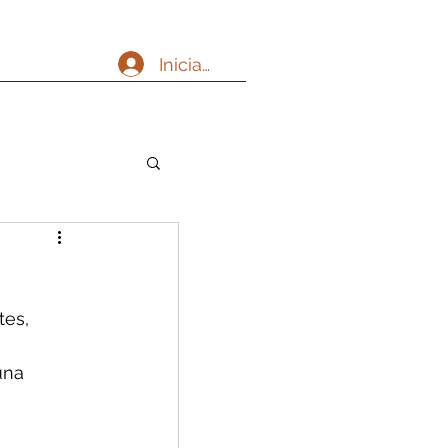
Iniciar sesión
es, 
una 