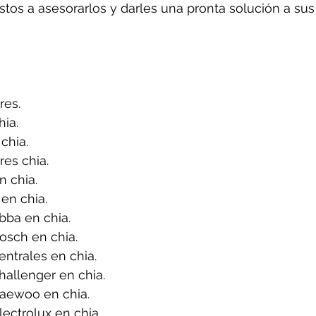
tos a asesorarlos y darles una pronta solución a sus
res.
ia.
chia.
es chia.
 chia.
en chia.
bba en chia.
osch en chia.
ntrales en chia.
allenger en chia.
aewoo en chia.
ectrolux en chia.