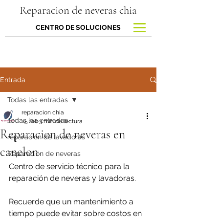
Reparacion de neveras chia
CENTRO DE SOLUCIONES
Entrada
Todas las entradas
reparacion chia
Todas las entradas
25 feb
3 min de lectura
Reparacion de neveras en
reparacion de lavadoras
canelon
Reparación de neveras
Centro de servicio técnico para la 
reparación de neveras y lavadoras.
Recuerde que un mantenimiento a 
tiempo puede evitar sobre costos en 