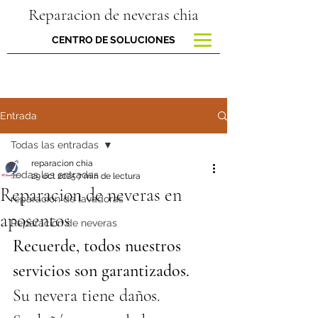
Reparacion de neveras chia
CENTRO DE SOLUCIONES
Entrada
Todas las entradas
reparacion chia
Todas las entradas
29 oct 2025
7 min de lectura
Reparacion de neveras en
reparacion de lavadoras
aposentos
Reparación de neveras
Recuerde, todos nuestros 
servicios son garantizados.
Su nevera tiene daños.