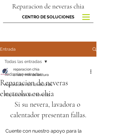
Reparacion de neveras chia
CENTRO DE SOLUCIONES
Entrada
Todas las entradas
reparacion chia
Todas las entradas
2 feb
7 min de lectura
Reparacion de neveras
reparacion de lavadoras
electrolux en chia
Reparación de neveras
Si su nevera, lavadora o 
calentador presentan fallas.
Cuente con nuestro apoyo para la 