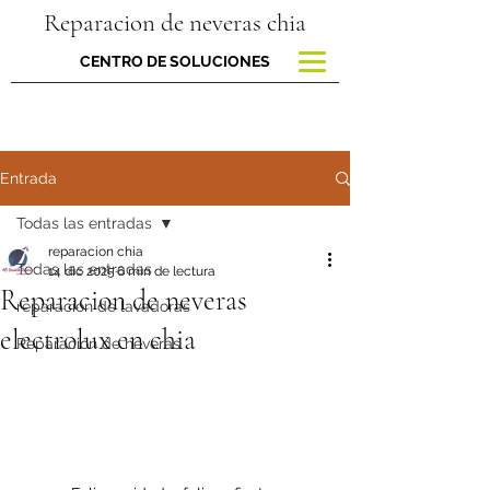
Reparacion de neveras chia
CENTRO DE SOLUCIONES
Entrada
Todas las entradas
reparacion chia
Todas las entradas
14 dic 2025
6 min de lectura
Reparacion de neveras
reparacion de lavadoras
electrolux en chia
Reparación de neveras