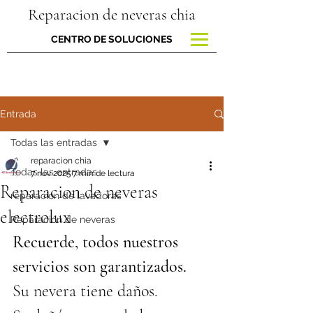
Reparacion de neveras chia
CENTRO DE SOLUCIONES
Entrada
Todas las entradas
reparacion chia
Todas las entradas
7 nov 2025
7 min de lectura
Reparacion de neveras
reparacion de lavadoras
electrolux
Reparación de neveras
Recuerde, todos nuestros 
servicios son garantizados.
Su nevera tiene daños.