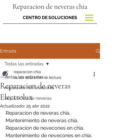
Reparacion de neveras chia
CENTRO DE SOLUCIONES
Entrada
Todas las entradas
reparacion chia
Todas las entradas
24 abr 2022
1 min de lectura
Reparacion de neveras
reparacion de lavadoras
Electrolux
Reparación de neveras
Actualizado:
25 abr 2022
Reparacion de neveras chia.
Mantenimiento de neveras chia.
Reparacion de nevecones en chia.
Mantenimiento de nevecones en chia.