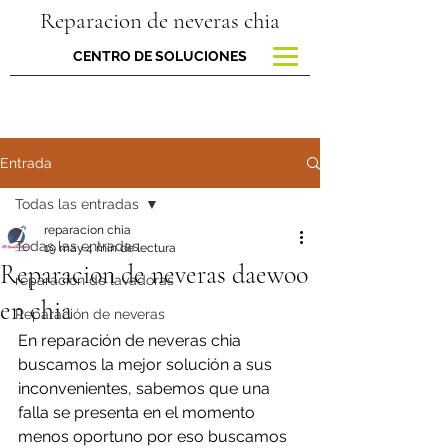
Reparacion de neveras chia
CENTRO DE SOLUCIONES
Entrada
Todas las entradas
reparacion chia
Todas las entradas
19 may
4 min de lectura
Reparacion de neveras daewoo
reparacion de lavadoras
en chia
Reparación de neveras
En reparación de neveras chia 
buscamos la mejor solución a sus 
inconvenientes, sabemos que una 
falla se presenta en el momento 
menos oportuno por eso buscamos 