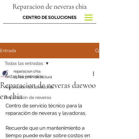
Reparacion de neveras chia
CENTRO DE SOLUCIONES
Entrada
Todas las entradas
reparacion chia
Todas las entradas
23 feb
3 min de lectura
Reparacion de neveras daewoo
reparacion de lavadoras
en chia
Reparación de neveras
Centro de servicio técnico para la 
reparación de neveras y lavadoras.
Recuerde que un mantenimiento a 
tiempo puede evitar sobre costos en 