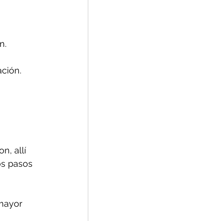
n.
ción.
, allí 
os pasos 
mayor 