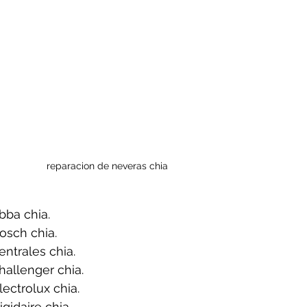
reparacion de neveras chia
bba chia.
osch chia.
ntrales chia.
allenger chia.
ectrolux chia.
gidaire chia.