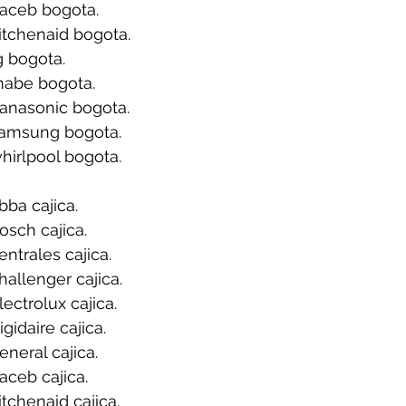
aceb bogota.
itchenaid bogota.
g bogota.
mabe bogota.
anasonic bogota.
samsung bogota.
hirlpool bogota.
ba cajica.
sch cajica.
ntrales cajica.
allenger cajica.
ectrolux cajica.
gidaire cajica.
neral cajica.
ceb cajica.
tchenaid cajica.