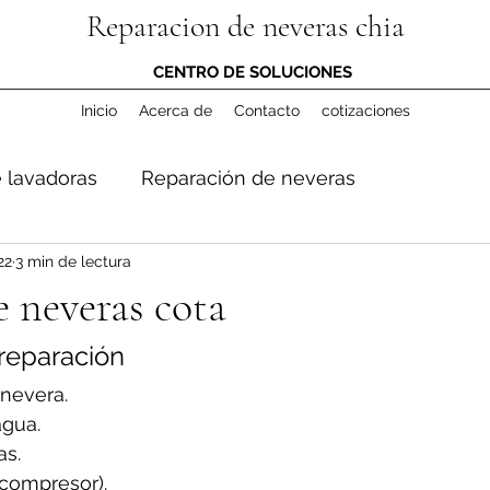
Reparacion de neveras chia
CENTRO DE SOLUCIONES
Inicio
Acerca de
Contacto
cotizaciones
 lavadoras
Reparación de neveras
22
3 min de lectura
 neveras cota
reparación 
 nevera.
agua.
s.
(compresor).