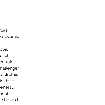
cas.
e neveras.
bba.
osch.
ntrales.
hallenger.
ectrolux.
gidaire.
eneral.
aceb.
tchenaid.