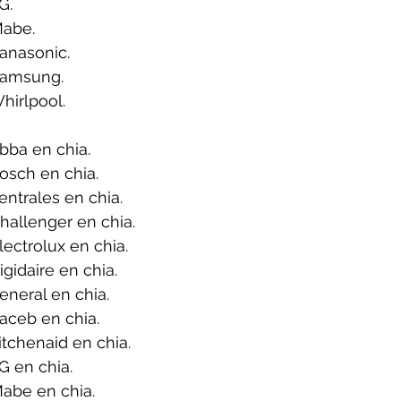
G.
Mabe.
anasonic.
Samsung.
hirlpool.
bba en chia.
osch en chia.
ntrales en chia.
allenger en chia.
ectrolux en chia.
gidaire en chia.
neral en chia.
aceb en chia.
tchenaid en chia.
G en chia.
abe en chia.