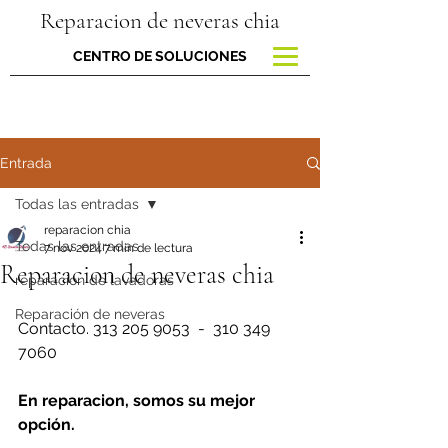
Reparacion de neveras chia
CENTRO DE SOLUCIONES
Entrada
Todas las entradas
reparacion chia
Todas las entradas
7 nov 2024
7 min de lectura
Reparacion de neveras chia
reparacion de lavadoras
Reparación de neveras
Contacto. 313 205 9053  -  310 349 
7060
En reparacion, somos su mejor 
opción.