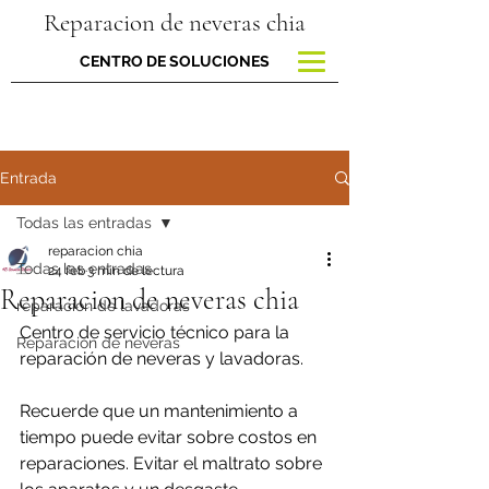
Reparacion de neveras chia
CENTRO DE SOLUCIONES
Entrada
Todas las entradas
reparacion chia
Todas las entradas
24 feb
3 min de lectura
Reparacion de neveras chia
reparacion de lavadoras
Centro de servicio técnico para la 
Reparación de neveras
reparación de neveras y lavadoras.
Recuerde que un mantenimiento a 
tiempo puede evitar sobre costos en 
reparaciones. Evitar el maltrato sobre 