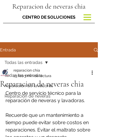
Reparacion de neveras chia
CENTRO DE SOLUCIONES
Entrada
Todas las entradas
reparacion chia
Todas las entradas
23 feb
3 min de lectura
Reparacion de neveras chia
reparacion de lavadoras
Centro de servicio técnico para la 
Reparación de neveras
reparación de neveras y lavadoras.
Recuerde que un mantenimiento a 
tiempo puede evitar sobre costos en 
reparaciones. Evitar el maltrato sobre 