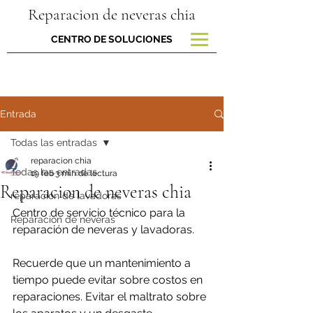
Reparacion de neveras chia
CENTRO DE SOLUCIONES
Entrada
Todas las entradas
reparacion chia
Todas las entradas
19 feb
3 min de lectura
Reparacion de neveras chia
reparacion de lavadoras
Centro de servicio técnico para la 
Reparación de neveras
reparación de neveras y lavadoras.
Recuerde que un mantenimiento a 
tiempo puede evitar sobre costos en 
reparaciones. Evitar el maltrato sobre 