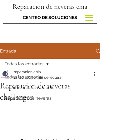
Reparacion de neveras chia
CENTRO DE SOLUCIONES
Entrada
Todas las entradas
reparacion chia
Todas las entradas
14 dic 2025
6 min de lectura
Reparacion de neveras
reparacion de lavadoras
challenger
Reparación de neveras