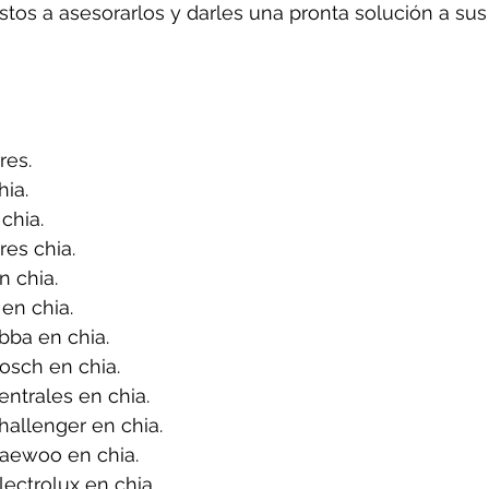
tos a asesorarlos y darles una pronta solución a sus
res.
ia.
chia.
es chia.
 chia.
en chia.
bba en chia.
osch en chia.
ntrales en chia.
allenger en chia.
aewoo en chia.
ectrolux en chia.