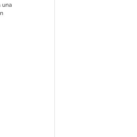
a una 
n 