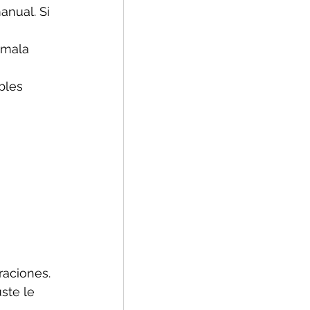
nual. Si 
 mala 
bles 
aciones. 
ste le 