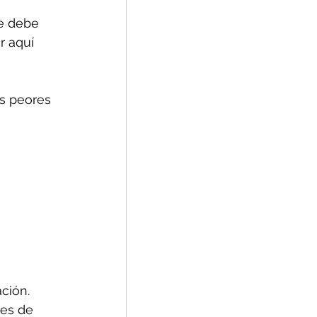
se debe 
 aquí 
as peores 
ción.
res de 