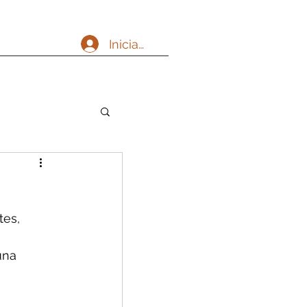
Iniciar sesión
es, 
una 