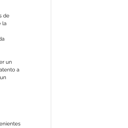
s de 
 la 
da 
er un 
atento a 
 un 
 
enientes 