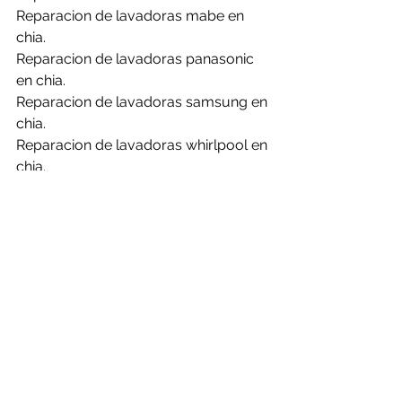
Reparacion de lavadoras mabe en 
chia.
Reparacion de lavadoras panasonic 
en chia.
Reparacion de lavadoras samsung en 
chia.
Reparacion de lavadoras whirlpool en 
chia.
La obsolescencia programada es un 
tema muy importante que debemos 
manejar como usuarios para estos 
días, por eso es importante los 
mantenimientos y revisiones a tiempo 
para no generar la perdida de los 
equipos o evitar sobre costos.
Reparacion de calentadores.