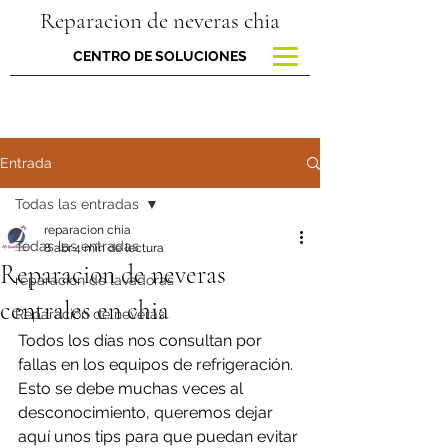
Reparacion de neveras chia
CENTRO DE SOLUCIONES
Entrada
Todas las entradas
reparacion chia
Todas las entradas
8 abr
4 min de lectura
Reparacion de neveras
reparacion de lavadoras
centrales en chia
Reparación de neveras
Todos los días nos consultan por 
fallas en los equipos de refrigeración. 
Esto se debe muchas veces al 
desconocimiento, queremos dejar 
aquí unos tips para que puedan evitar 