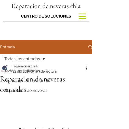
Reparacion de neveras chia
CENTRO DE SOLUCIONES
Entrada
Todas las entradas
reparacion chia
Todas las entradas
14 dic 2025
6 min de lectura
Reparacion de neveras
reparacion de lavadoras
centrales
Reparación de neveras