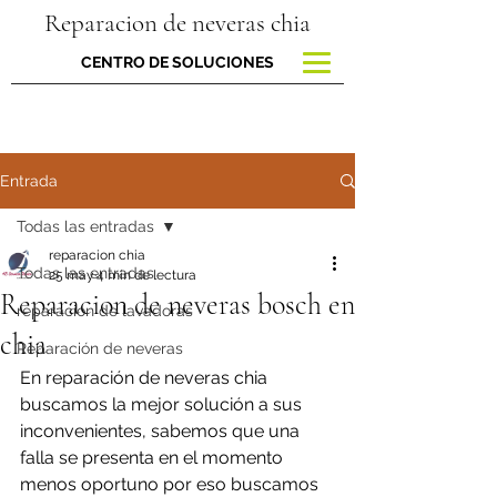
Reparacion de neveras chia
CENTRO DE SOLUCIONES
Entrada
Todas las entradas
reparacion chia
Todas las entradas
25 may
4 min de lectura
Reparacion de neveras bosch en
reparacion de lavadoras
chia
Reparación de neveras
En reparación de neveras chia 
buscamos la mejor solución a sus 
inconvenientes, sabemos que una 
falla se presenta en el momento 
menos oportuno por eso buscamos 