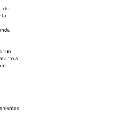
s de 
 la 
enda 
er un 
atento a 
 un 
 
enientes 
 