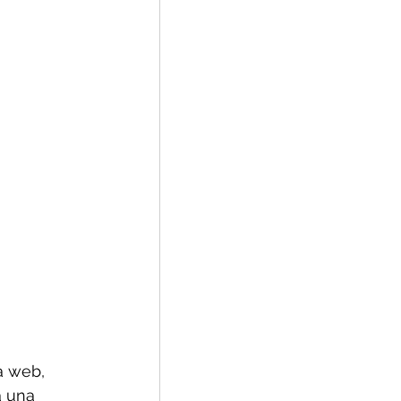
a web, 
a una 