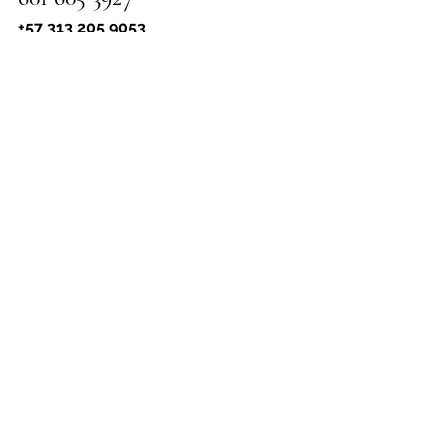
+57 313 205 9053
Ab servicio técnico, su centro de 
soluciones de confianza.
Estamos ubicados en.
Carrera 14 # 16 - 60 local 1. 
Chía, Cundinamarca, Colombia.
Ver todo
Entradas recientes