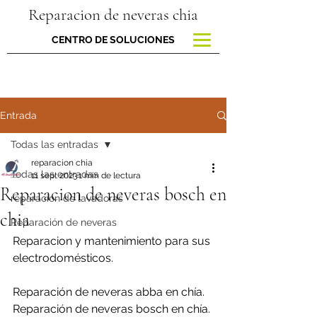
Reparacion de neveras chia
CENTRO DE SOLUCIONES
Entrada
Todas las entradas
reparacion chia
Todas las entradas
11 sept 2023
1 min de lectura
Reparacion de neveras bosch en
reparacion de lavadoras
chia
Reparación de neveras
Reparacion y mantenimiento para sus 
electrodomésticos.
Reparación de neveras abba en chía.
Reparación de neveras bosch en chía.