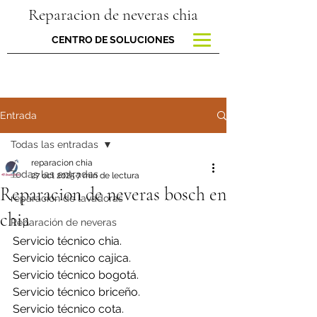
Reparacion de neveras chia
CENTRO DE SOLUCIONES
Entrada
Todas las entradas
reparacion chia
Todas las entradas
27 oct 2025
7 min de lectura
Reparacion de neveras bosch en
reparacion de lavadoras
chia
Reparación de neveras
Servicio técnico chia.
Servicio técnico cajica.
Servicio técnico bogotá.
Servicio técnico briceño.
Servicio técnico cota.