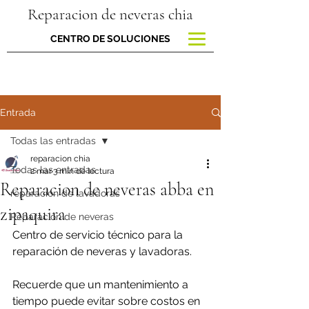
Reparacion de neveras chia
CENTRO DE SOLUCIONES
Entrada
Todas las entradas
reparacion chia
Todas las entradas
2 mar
3 min de lectura
Reparacion de neveras abba en
reparacion de lavadoras
zipaquira
Reparación de neveras
Centro de servicio técnico para la 
reparación de neveras y lavadoras.
Recuerde que un mantenimiento a 
tiempo puede evitar sobre costos en 