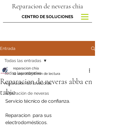
Reparacion de neveras chia
CENTRO DE SOLUCIONES
Entrada
Todas las entradas
reparacion chia
Todas las entradas
12 sept 2025
8 min de lectura
Reparacion de neveras abba en
reparacion de lavadoras
tabio
Reparación de neveras
Servicio técnico de confianza.
Reparacion  para sus 
electrodomésticos.