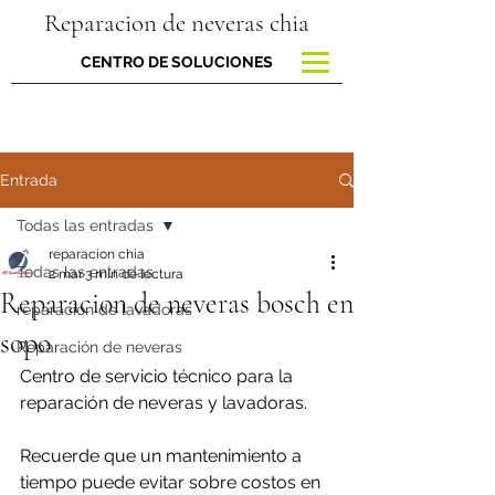
Reparacion de neveras chia
CENTRO DE SOLUCIONES
Entrada
Todas las entradas
reparacion chia
Todas las entradas
2 mar
3 min de lectura
Reparacion de neveras bosch en
reparacion de lavadoras
sopo
Reparación de neveras
Centro de servicio técnico para la 
reparación de neveras y lavadoras.
Recuerde que un mantenimiento a 
tiempo puede evitar sobre costos en 