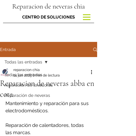
Reparacion de neveras chia
CENTRO DE SOLUCIONES
Entrada
Todas las entradas
reparacion chia
Todas las entradas
14 jun 2025
8 min de lectura
Reparacion de neveras abba en
reparacion de lavadoras
cota
Reparación de neveras
Mantenimiento y reparación para sus 
electrodomésticos.
Reparación de calentadores, todas 
las marcas.