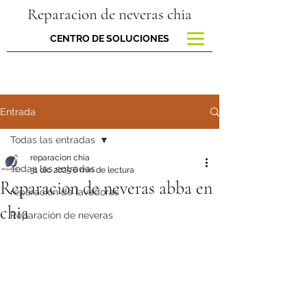
Reparacion de neveras chia
CENTRO DE SOLUCIONES
Entrada
Todas las entradas
reparacion chia
Todas las entradas
31 dic 2025
6 min de lectura
Reparacion de neveras abba en
reparacion de lavadoras
chia
Reparación de neveras