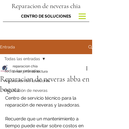
Reparacion de neveras chia
CENTRO DE SOLUCIONES
Entrada
Todas las entradas
reparacion chia
Todas las entradas
2 mar
3 min de lectura
Reparacion de neveras abba en
reparacion de lavadoras
bogota
Reparación de neveras
Centro de servicio técnico para la 
reparación de neveras y lavadoras.
Recuerde que un mantenimiento a 
tiempo puede evitar sobre costos en 