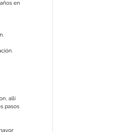
daños en 
n.
ción.
, allí 
os pasos 
mayor 