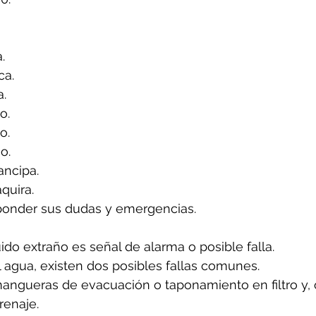
.
ca.
a.
o.
o.
o.
ancipa.
quira.
ponder sus dudas y emergencias.
uido extraño es señal de alarma o posible falla.
l agua, existen dos posibles fallas comunes.
angueras de evacuación o taponamiento en filtro y, 
renaje.