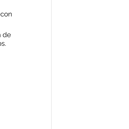
 con 
 de 
s.