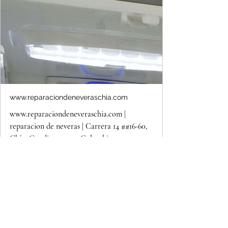
www.reparaciondeneveraschia.com
www.reparaciondeneveraschia.com |
reparacion de neveras | Carrera 14 ##16-60,
Chía, Cundinamarca, Colombia
Reparacion, mantenimiento, servicio
tecnico para neveras, lavadoras,
calentadores, reparacion de neveras en
chia. llame ahora. 601 6053927, Urgencias
313 2059053
En reparación somos la mejor 