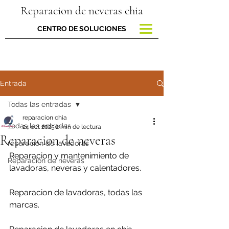
Reparacion de neveras chia
CENTRO DE SOLUCIONES
Entrada
Todas las entradas
reparacion chia
Todas las entradas
24 oct 2025
2 min de lectura
Reparacion de neveras
reparacion de lavadoras
Reparacion y mantenimiento de 
Reparación de neveras
lavadoras, neveras y calentadores.
Reparacion de lavadoras, todas las 
marcas.