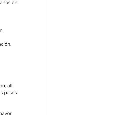
daños en 
n.
ción.
, allí 
os pasos 
mayor 