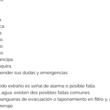
.
ca.
a.
o.
o.
o.
ancipa.
quira.
ponder sus dudas y emergencias.
uido extraño es señal de alarma o posible falla.
l agua, existen dos posibles fallas comunes.
angueras de evacuación o taponamiento en filtro y, 
renaje.