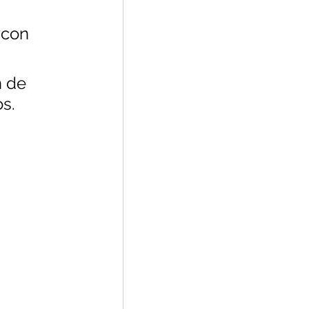
 con 
 de 
s.