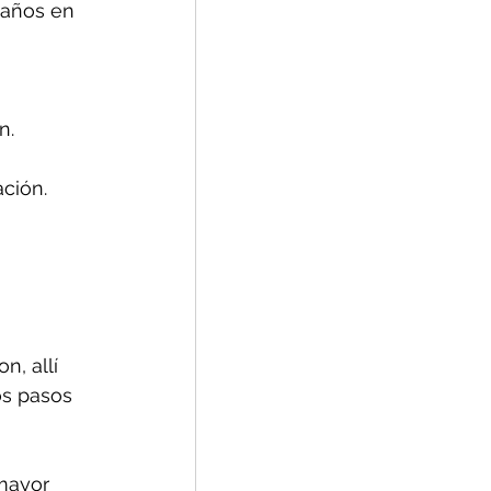
daños en 
n.
ción.
, allí 
os pasos 
mayor 