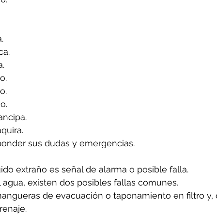
.
ca.
a.
o.
o.
o.
ancipa.
quira.
ponder sus dudas y emergencias.
uido extraño es señal de alarma o posible falla.
l agua, existen dos posibles fallas comunes.
angueras de evacuación o taponamiento en filtro y, 
renaje.