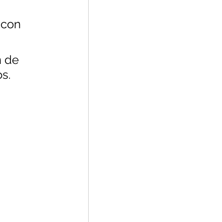
 con 
 de 
s.