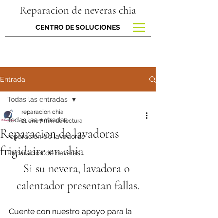
Reparacion de neveras chia
CENTRO DE SOLUCIONES
Entrada
Todas las entradas
reparacion chia
Todas las entradas
21 ene
7 min de lectura
Reparacion de lavadoras
reparacion de lavadoras
frigidaire en chia
Reparación de neveras
Si su nevera, lavadora o 
calentador presentan fallas.
Cuente con nuestro apoyo para la 