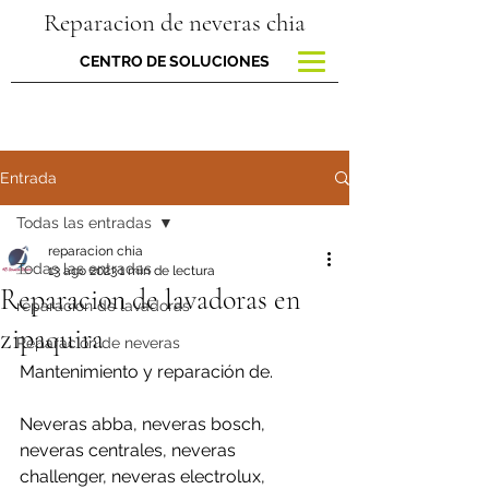
Reparacion de neveras chia
CENTRO DE SOLUCIONES
Entrada
Todas las entradas
reparacion chia
Todas las entradas
13 ago 2023
1 min de lectura
Reparacion de lavadoras en
reparacion de lavadoras
zipaquira
Reparación de neveras
Mantenimiento y reparación de.
Neveras abba, neveras bosch, 
neveras centrales, neveras 
challenger, neveras electrolux, 