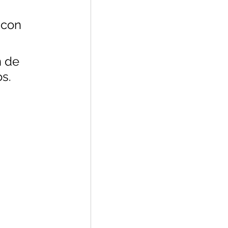
 con 
 de 
s.