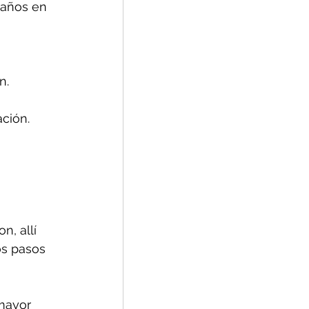
daños en 
n.
ción.
, allí 
os pasos 
mayor 