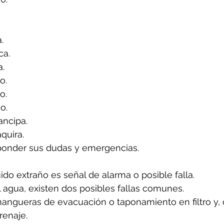
.
ca.
a.
o.
o.
o.
ancipa.
quira.
ponder sus dudas y emergencias.
uido extraño es señal de alarma o posible falla.
l agua, existen dos posibles fallas comunes.
angueras de evacuación o taponamiento en filtro y, 
renaje.