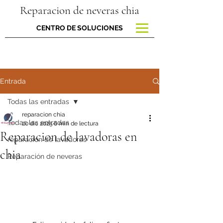
Reparacion de neveras chia
CENTRO DE SOLUCIONES
Entrada
Todas las entradas
reparacion chia
Todas las entradas
20 dic 2025
6 min de lectura
Reparacion de lavadoras en
reparacion de lavadoras
chia
Reparación de neveras