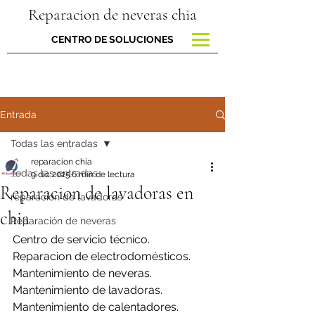
Reparacion de neveras chia
CENTRO DE SOLUCIONES
Entrada
Todas las entradas
reparacion chia
Todas las entradas
9 dic 2025
6 min de lectura
Reparacion de lavadoras en
reparacion de lavadoras
chia
Reparación de neveras
Centro de servicio técnico.
Reparacion de electrodomésticos.
Mantenimiento de neveras.
Mantenimiento de lavadoras.
Mantenimiento de calentadores.