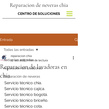
Reparacion de neveras chia
CENTRO DE SOLUCIONES
Entrada
Todas las entradas
reparacion chia
Todas las entradas
27 oct 2025
7 min de lectura
Reparacion de lavadoras en
reparacion de lavadoras
chia
Reparación de neveras
Servicio técnico chia.
Servicio técnico cajica.
Servicio técnico bogotá.
Servicio técnico briceño.
Servicio técnico cota.