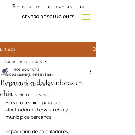
Reparacion de neveras chia
CENTRO DE SOLUCIONES
Entrada
Todas las entradas
reparacion chia
Todas las entradas
1 oct 2023
1 min de lectura
Reparacion de lavadoras en
reparacion de lavadoras
chia
Reparación de neveras
Servicio técnico para sus 
electrodomésticos en chía y 
municipios cercanos.
Reparacion de calentadores, 