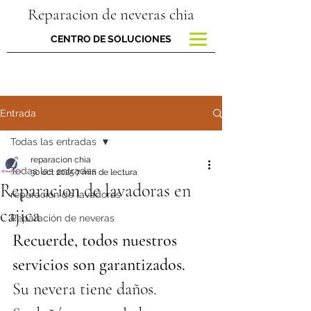
Reparacion de neveras chia
CENTRO DE SOLUCIONES
Entrada
Todas las entradas
reparacion chia
Todas las entradas
30 oct 2025
7 min de lectura
Reparacion de lavadoras en
reparacion de lavadoras
cajica
Reparación de neveras
Recuerde, todos nuestros 
servicios son garantizados.
Su nevera tiene daños.