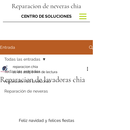
Reparacion de neveras chia
CENTRO DE SOLUCIONES
Entrada
Todas las entradas
reparacion chia
Todas las entradas
20 dic 2025
6 min de lectura
Reparacion de lavadoras chia
reparacion de lavadoras
Reparación de neveras
Feliz navidad y felices fiestas