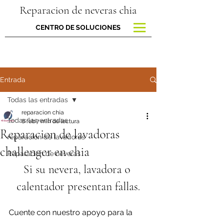
Reparacion de neveras chia
CENTRO DE SOLUCIONES
Entrada
Todas las entradas
reparacion chia
Todas las entradas
8 feb
7 min de lectura
Reparacion de lavadoras
reparacion de lavadoras
challenger en chia
Reparación de neveras
Si su nevera, lavadora o 
calentador presentan fallas.
Cuente con nuestro apoyo para la 