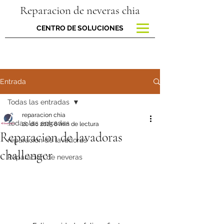
Reparacion de neveras chia
CENTRO DE SOLUCIONES
Entrada
Todas las entradas
reparacion chia
Todas las entradas
20 dic 2025
6 min de lectura
Reparacion de lavadoras
reparacion de lavadoras
challenger
Reparación de neveras