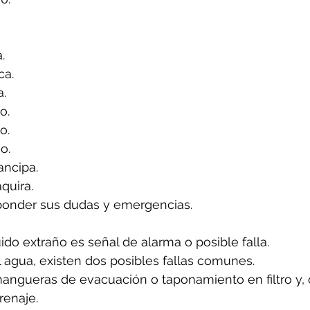
.
ca.
a.
o.
o.
o.
ancipa.
quira.
ponder sus dudas y emergencias.
uido extraño es señal de alarma o posible falla.
l agua, existen dos posibles fallas comunes.
angueras de evacuación o taponamiento en filtro y, 
renaje.