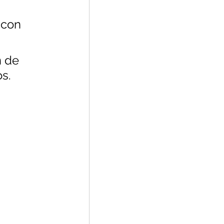
 con 
 de 
s.