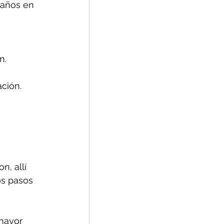
daños en 
n.
ción.
, allí 
os pasos 
mayor 