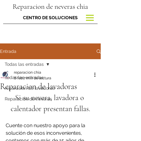
Reparacion de neveras chia
CENTRO DE SOLUCIONES
Entrada
Todas las entradas
reparacion chia
Todas las entradas
8 feb
7 min de lectura
Reparacion de lavadoras
reparacion de lavadoras
Si su nevera, lavadora o 
Reparación de neveras
calentador presentan fallas.
Cuente con nuestro apoyo para la 
solución de esos inconvenientes, 
contamos con más de 15 años de 